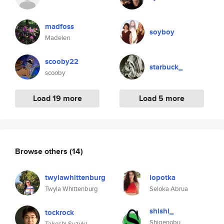
madfoss
soyboy
Madelen
scooby22
starbuck_
scooby
Load 19 more
Load 5 more
Browse others
(14)
twylawhittenburg
lopotka
Twyla Whittenburg
Seloka Abrua
shishi_
tockrock
Shigenobu
Takeshi Suzuki