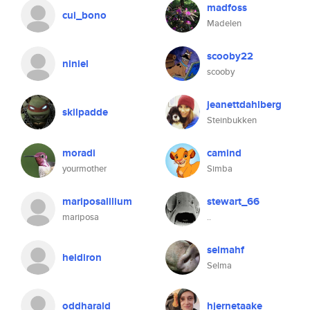
madfoss
cui_bono
Madelen
scooby22
niniel
scooby
jeanettdahlberg
skilpadde
Steinbukken
moradi
camind
yourmother
Simba
mariposalilium
stewart_66
mariposa
..
selmahf
heidiron
Selma
oddharald
hjernetaake