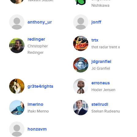
Nishikawa
anthony_ur
jonff
redinger
trtx
Christopher
thot radar trent x
Redinger
jdgranfiel
Jd Granfiel
erroneus
gr3te4rights
Hoder Jensen
imerino
stelirudi
Iñaki Merino
Stelian Rudeanu
honzavm