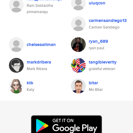
uluqcon
Ram Siddardha
pinnamaraju
carmensandiego13
Carmen Sandiego
ryan_689
chelseaaltman
ryan paul
markdribera
tangibleverity
Mark Ribera
grateful veteran
ktb
bitar
Katy
Mo Bitar