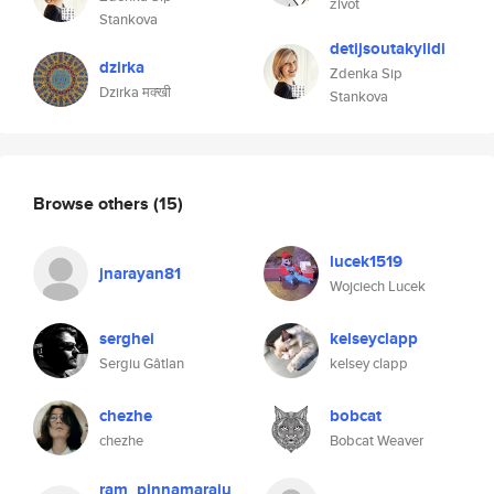
život
Stankova
detijsoutakylidi
dzirka
Zdenka Sip
Dzirka मक्खी
Stankova
Browse others
(15)
lucek1519
jnarayan81
Wojciech Lucek
serghei
kelseyclapp
Sergiu Gâtlan
kelsey clapp
chezhe
bobcat
chezhe
Bobcat Weaver
ram_pinnamaraju