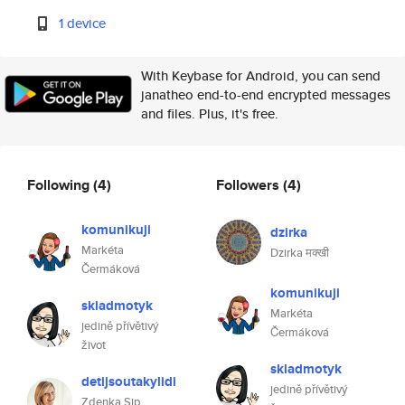
1 device
With Keybase for Android, you can send
janatheo end-to-end encrypted messages
and files. Plus, it's free.
Following
(4)
Followers
(4)
komunikuji
dzirka
Markéta
Dzirka मक्खी
Čermáková
komunikuji
skladmotyk
Markéta
jedině přívětivý
Čermáková
život
skladmotyk
detijsoutakylidi
jedině přívětivý
Zdenka Sip