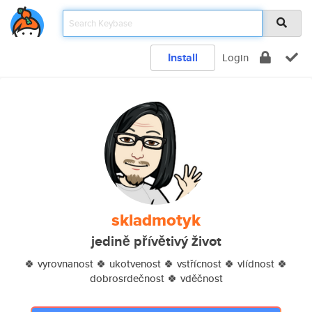
Install
Login
skladmotyk
jedině přívětivý život
🍀 vyrovnanost 🍀 ukotvenost 🍀 vstřícnost 🍀 vlídnost 🍀
dobrosrdečnost 🍀 vděčnost