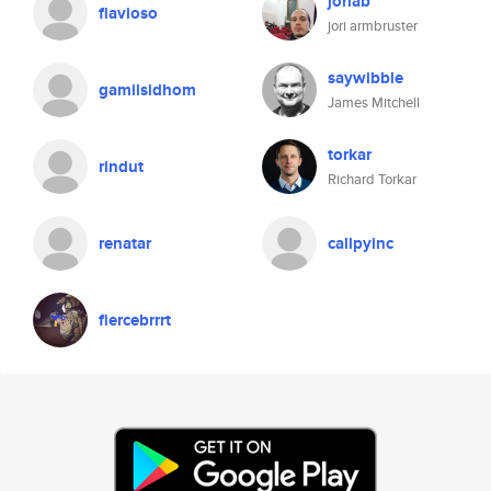
joriab
flavioso
jori armbruster
saywibble
gamilsidhom
James Mitchell
torkar
rindut
Richard Torkar
renatar
callpyinc
fiercebrrrt