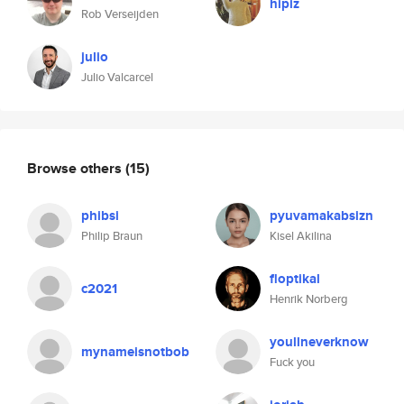
hipiz
Rob Verseijden
julio
Julio Valcarcel
Browse others
(15)
phibsi
pyuvamakabsizn
Philip Braun
Kisel Akilina
floptikal
c2021
Henrik Norberg
youllneverknow
mynameisnotbob
Fuck you