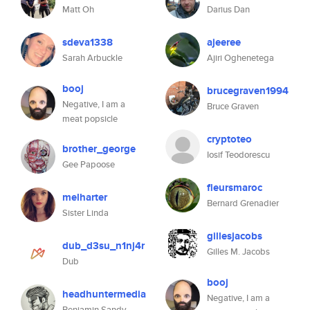
Matt Oh
Darius Dan
sdeva1338
ajeeree
Sarah Arbuckle
Ajiri Oghenetega
booj
brucegraven1994
Negative, I am a
Bruce Graven
meat popsicle
cryptoteo
brother_george
Iosif Teodorescu
Gee Papoose
fleursmaroc
melharter
Bernard Grenadier
Sister Linda
gillesjacobs
dub_d3su_n1nj4r
Gilles M. Jacobs
Dub
booj
headhuntermedia
Negative, I am a
Benjamin Sandy