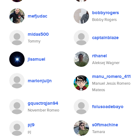
bobbyrogers
mefjudac
Bobby Rogers
midas500
captainblaze
Tommy
rthanel
jlsamuel
Aleksej Wagner
manu_romero_411
marionjuijn
Manuel Jesús Romero
Mateos
gqusctrqjan94
folusoadebayo
November Romeo
pj9
s0ftmachine
pj
Tamara