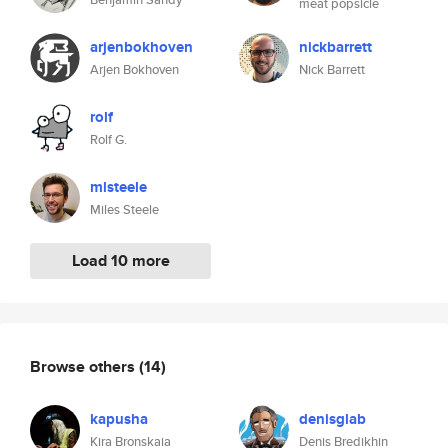
meat popsicle
arjenbokhoven
nickbarrett
Arjen Bokhoven
Nick Barrett
rolf
Rolf G.
mlsteele
Miles Steele
Load 10 more
Browse others
(14)
kapusha
denisglab
Kira Bronskaia
Denis Bredikhin