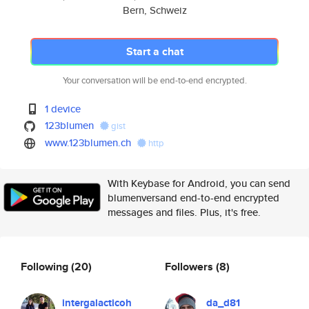
Bern, Schweiz
Start a chat
Your conversation will be end-to-end encrypted.
1 device
123blumen
gist
www.123blumen.ch
http
With Keybase for Android, you can send
blumenversand end-to-end encrypted
messages and files. Plus, it's free.
Following
(20)
Followers
(8)
intergalacticoh
da_d81