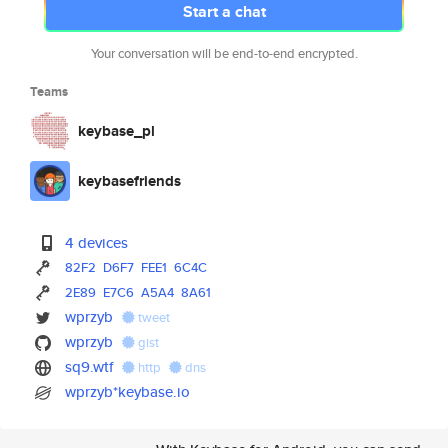
Start a chat
Your conversation will be end-to-end encrypted.
Teams
keybase_pl
keybasefriends
4 devices
82F2
D6F7
FEE1
6C4C
2E89
E7C6
A5A4
8A61
wprzyb
tweet
wprzyb
gist
sq9.wtf
http
dns
wprzyb*keybase.io