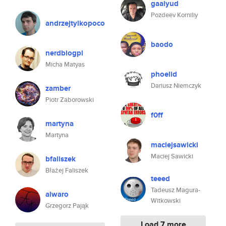
gaalyud
Pozdeev Korniliy
andrzejtylkopoco
baodo
nerdblogpl
Micha Matyas
phoelid
Dariusz Niemczyk
zamber
Piotr Zaborowski
f0ff
martyna
Martyna
maciejsawicki
Maciej Sawicki
bfaliszek
Błażej Faliszek
teeed
Tadeusz Magura-
alwaro
Witkowski
Grzegorz Pająk
Load 7 more