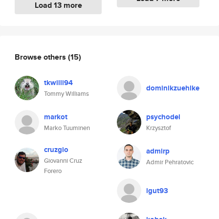
Load 13 more
Browse others
(15)
tkwilli94
dominikzuehlke
Tommy Williams
markot
psychodel
Marko Tuuminen
Krzysztof
cruzgio
admirp
Giovanni Cruz
Admir Pehratovic
Forero
lgut93