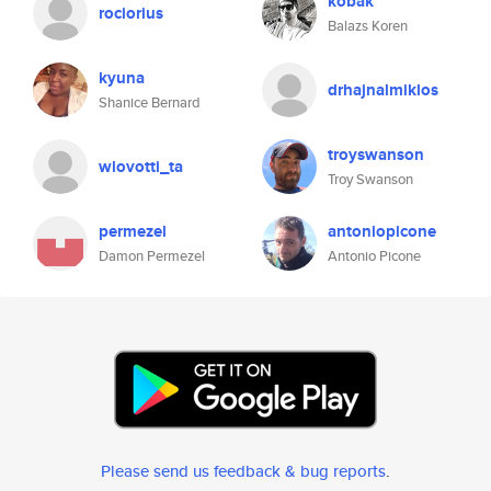
kobak
rociorius
Balazs Koren
kyuna
drhajnalmiklos
Shanice Bernard
troyswanson
wlovotti_ta
Troy Swanson
permezel
antoniopicone
Damon Permezel
Antonio Picone
Please send us feedback & bug reports
.