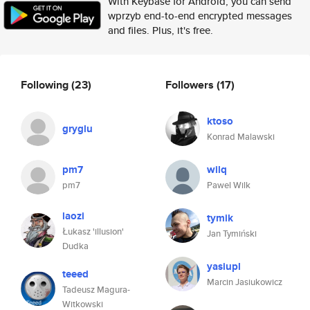
With Keybase for Android, you can send
wprzyb end-to-end encrypted messages
and files. Plus, it's free.
Following
(23)
Followers
(17)
ktoso
gryglu
Konrad Malawski
pm7
wilq
pm7
Pawel Wilk
laozi
tymik
Łukasz 'illusion'
Jan Tymiński
Dudka
yasiupl
teeed
Marcin Jasiukowicz
Tadeusz Magura-
Witkowski