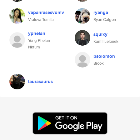
vapanrasesvomv
ryanga
Vralova Tomila
Ryan Galgon
yphelan
squixy
Yong Phelan
Kamil Lelonek
Nkfum
bsolomon
Brook
laurasaurus