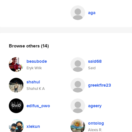
aga
Browse others
(14)
beaubode
said68
Eryk Wilk
Said
shahul
greekfire23
Shahul K A
edifus_owo
ageery
ontolog
xiekun
Alexis R.