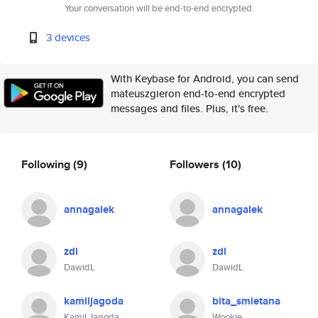
Your conversation will be end-to-end encrypted.
3 devices
With Keybase for Android, you can send
mateuszgieron end-to-end encrypted
messages and files. Plus, it's free.
Following
(9)
Followers
(10)
annagalek
annagalek
zdl
zdl
DawidL
DawidL
kamiljagoda
bita_smietana
Kamil Jagoda
Wookie