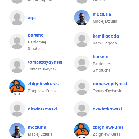
mdziurla
aga
Maciej Dziurla
barsmo
kamiljagoda
Bartłomiej
Kamil Jagoda
Smołucha
barsmo
tomaszdydynski
Bartłomiej
TomaszDydynski
Smołucha
zbigniewkuras
tomaszdydynski
Zbigniew Kuras
TomaszDydynski
dkwiatkowski
dkwiatkowski
mdziurla
zbigniewkuras
Maciej Dziurla
Zbigniew Kuras