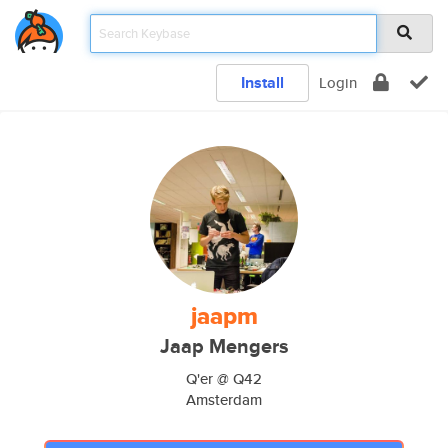
Install
Login
jaapm
Jaap Mengers
Q'er @ Q42
Amsterdam