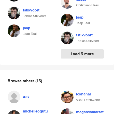
Christiaan Hees
tstikvoort
Tobias Stikvoort
jaap
Jaap Taal
jaap
Jaap Taal
tstikvoort
Tobias Stikvoort
Load 5 more
Browse others
(15)
iconanal
43x
Vicki Letchworth
michelleogutu
magarciamarset