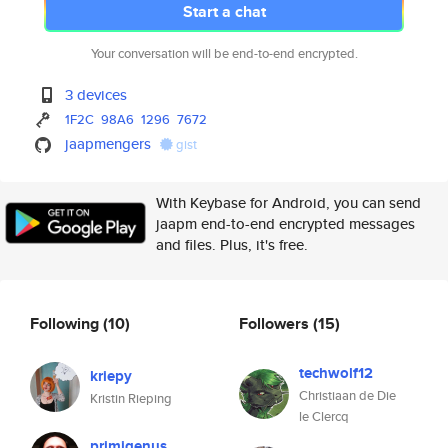
Start a chat
Your conversation will be end-to-end encrypted.
3 devices
1F2C
98A6
1296
7672
jaapmengers
gist
With Keybase for Android, you can send
jaapm end-to-end encrypted messages
and files. Plus, it's free.
Following
(10)
Followers
(15)
techwolf12
kriepy
Christiaan de Die
Kristin Rieping
le Clercq
primigenus