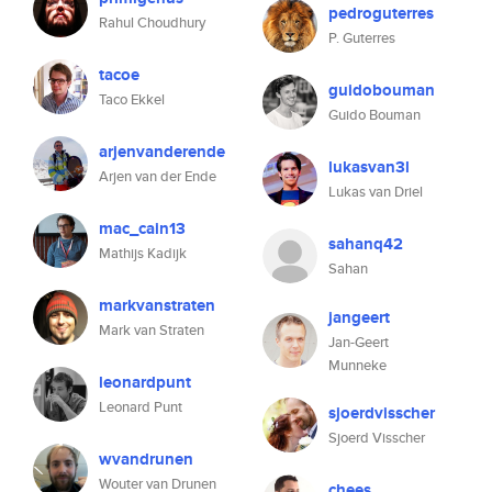
pedroguterres
Rahul Choudhury
P. Guterres
tacoe
guidobouman
Taco Ekkel
Guido Bouman
arjenvanderende
lukasvan3l
Arjen van der Ende
Lukas van Driel
mac_cain13
sahanq42
Mathijs Kadijk
Sahan
markvanstraten
jangeert
Mark van Straten
Jan-Geert
Munneke
leonardpunt
Leonard Punt
sjoerdvisscher
Sjoerd Visscher
wvandrunen
Wouter van Drunen
chees