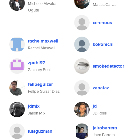
Michelle Mwaka
Matias Garcia
Ogutu
cerenous
rachelmaxwell
kokorechi
Rachel Maxwell
zpohl97
smokedetector
Zachary Pohl
felipeguizar
zapafaz
Felipe Guizar Diaz
jdmix
jd
Jason Mix
JD Ross
jairobarrera
luisguzman
Jairo Barrera