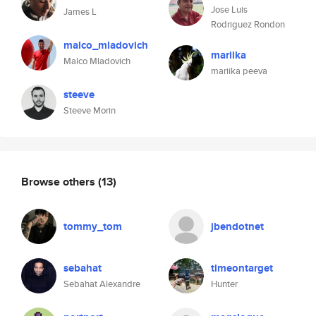
Jose Luis
James L
Rodriguez Rondon
malco_mladovich
mariika
Malco Mladovich
mariika peeva
steeve
Steeve Morin
Browse others
(13)
tommy_tom
jbendotnet
sebahat
timeontarget
Sebahat Alexandre
Hunter