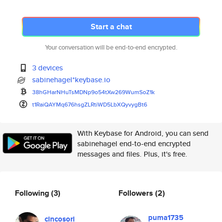
Start a chat
Your conversation will be end-to-end encrypted.
3 devices
sabinehagel*keybase.io
38hGHarNHuTsMDNp9o54tXw269WumS
oZ1k
t1RaiQAYMq676hsgZLRtiWD5LbXQyv
ygBt6
With Keybase for Android, you can send
sabinehagel end-to-end encrypted
messages and files. Plus, it's free.
Following
(3)
Followers
(2)
puma1735
cincosori