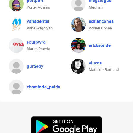
portport
megslogue
Porter Adams
Meghan
vanadental
adriancohea
Vahe Grigoryan
Adrian Cohea
soulpwrd
ericksonde
Martin Pravda
vlucas
guraedy
Mathilde Bertrand
chaminda_peiris