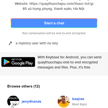
Website: https://quaythuochapu.com/thuoc-tot/gi
85 vũ trọng phụng, thanh xuân, Hà Nội.
Start a chat
Your conversation will be end-to-end encrypted.
a mystery user with no key
With Keybase for Android, you can send
quaythuochapu end-to-end encrypted
messages and files. Plus, it's free.
Browse others
(12)
baajraa
jerry4hands
Maid Bajric