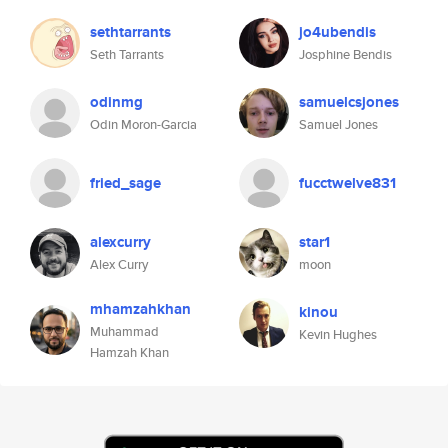
sethtarrants
jo4ubendis
Seth Tarrants
Josphine Bendis
odinmg
samuelcsjones
Odin Moron-Garcia
Samuel Jones
fried_sage
fucctwelve831
alexcurry
star1
Alex Curry
moon
mhamzahkhan
kinou
Muhammad
Kevin Hughes
Hamzah Khan