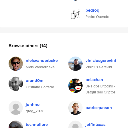
pedroq
Pedro Querido
Browse others
(14)
nielsvanderbeke
viniciusgerevini
Niels Vanderbeke
Vinicius Gerevini
belachan
urand0m
Bela dos Bitcoins -
Cristiano Corrado
Batgirl das Criptos
johhno
patricepatson
greg_2028
technolibre
jeffintexas