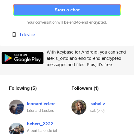
Start a chat
Your conversation will be end-to-end encrypted.
1 device
With Keybase for Android, you can send
alexis_ortolano end-to-end encrypted
messages and files. Plus, it's free.
Following
(5)
Followers
(1)
leonardleclerc
isabvllv
Léonard Leclerc
isab(elle)
bebert_2222
Albert Lalonde iel-