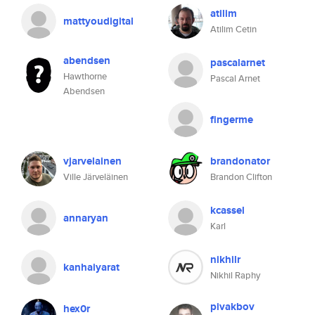
atilim
mattyoudigital
Atilim Cetin
abendsen
pascalarnet
Hawthorne
Pascal Arnet
Abendsen
fingerme
vjarvelainen
brandonator
Ville Järveläinen
Brandon Clifton
kcassel
annaryan
Karl
nikhilr
kanhaiyarat
Nikhil Raphy
pivakbov
hex0r