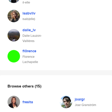
il-elle
isabvllv
isab(elle)
dalie_lv
Dalie Lauzon-
Vallières
fl0rence
Florence
Lachapelle
Browse others
(15)
joargr
fresita
Joar Granström